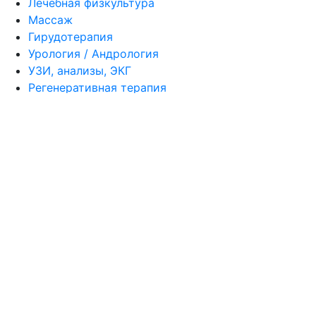
Лечебная физкультура
Массаж
Гирудотерапия
Урология / Андрология
УЗИ, анализы, ЭКГ
Регенеративная терапия
Вызов врача на дом
Текар терапия
Кинезио тейпирование
г. Санкт-Петербург
ул. Глинки д.3-5-7 лит.А пом.35 (
вход. с Наб.
Крюкова канала, д.8
)
info@knt16.ru
+7 (812) 314-10-64
+7 (921) 314-10-54
пн-вс 10.00-21.00