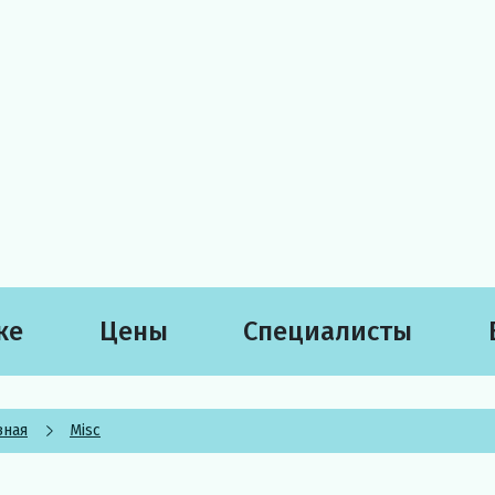
ке
Цены
Специалисты
вная
Misc