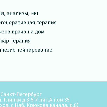
ЗИ, анализы, ЭКГ
егенеративная терапия
ызов врача на дом
екар терапия
инезио тейпирование
. Санкт-Петербург
л. Глинки д.3-5-7 лит.А пом.35
ход. с Наб. Крюкова канала, д.8
)