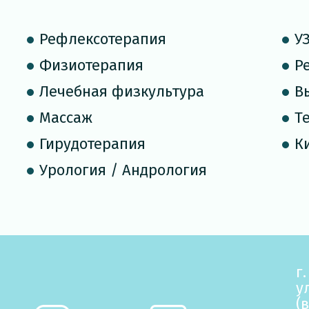
Рефлексотерапия
У
Физиотерапия
Р
Лечебная физкультура
В
Массаж
Т
Гирудотерапия
К
Урология / Андрология
г
у
(
в