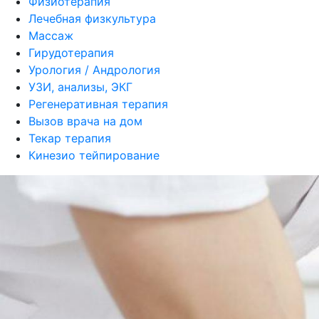
Физиотерапия
Лечебная физкультура
Массаж
Гирудотерапия
Урология / Андрология
УЗИ, анализы, ЭКГ
Регенеративная терапия
Вызов врача на дом
Текар терапия
Кинезио тейпирование