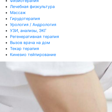
Физиотерапия
Лечебная физкультура
Массаж
Гирудотерапия
Урология / Андрология
УЗИ, анализы, ЭКГ
Регенеративная терапия
Вызов врача на дом
Текар терапия
Кинезио тейпирование