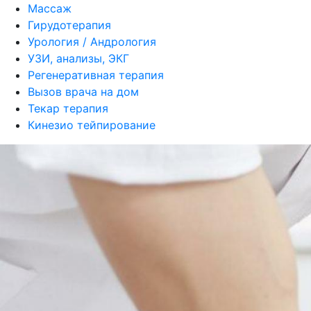
Массаж
Гирудотерапия
Урология / Андрология
УЗИ, анализы, ЭКГ
Регенеративная терапия
Вызов врача на дом
Текар терапия
Кинезио тейпирование