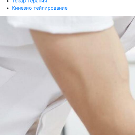
Текар терапия
Кинезио тейпирование