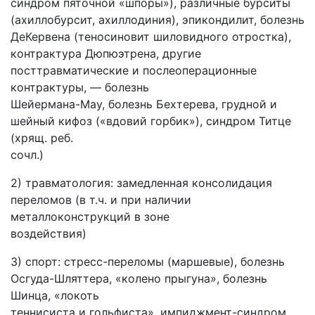
синдром пяточной «шпоры»), различные бурситы
(ахиллобурсит, ахиллодиния), эпикондилит, болезнь
ДеКервена (теносиновит шиловидного отростка),
контрактура Дюпюэтрена, другие
посттравматические и послеоперационные
контрактуры, — болезнь
Шейермана-Мау, болезнь Бехтерева, грудной и
шейный кифоз («вдовий горбик»), синдром Титце
(хрящ. реб.
сочл.)
2) травматология: замедленная консолидация
переломов (в т.ч. и при наличии
металлоконструкций в зоне
воздействия)
3) спорт: стресс-переломы (маршевые), болезнь
Осгуда-Шляттера, «колено прыгуна», болезнь
Шинца, «локоть
теннисиста и гольфиста», импиджмент-синдром,