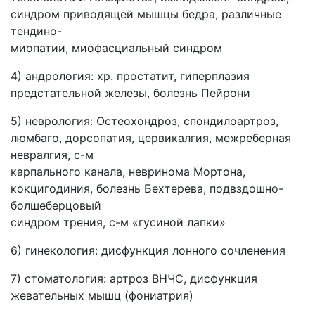
синдром приводящей мышцы бедра, различные
тендино-
миопатии, миофасциальный синдром
4) андрология: хр. простатит, гиперплазия
предстательной железы, болезнь Пейрони
5) неврология: Остеохондроз, спондилоартроз,
люмбаго, дорсопатия, цервикалгия, межреберная
невралгия, с-м
карпального канала, невринома Мортона,
кокцигодиния, болезнь Бехтерева, подвздошно-
болшеберцовый
синдром трения, с-м «гусиной лапки»
6) гинекология: дисфункция лонного сочленения
7) стоматология: артроз ВНЧС, дисфункция
жевательных мышц (фониатрия)