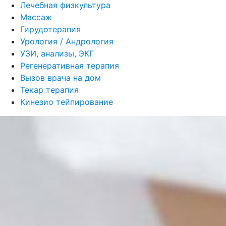
Лечебная физкультура
Массаж
Гирудотерапия
Урология / Андрология
УЗИ, анализы, ЭКГ
Регенеративная терапия
Вызов врача на дом
Текар терапия
Кинезио тейпирование