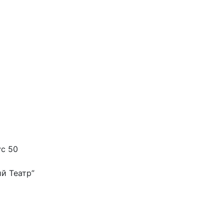
ус 50
й Театр”