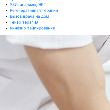
УЗИ, анализы, ЭКГ
Регенеративная терапия
Вызов врача на дом
Текар терапия
Кинезио тейпирование