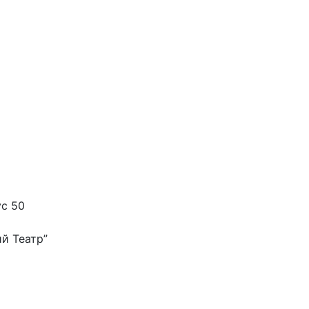
ус 50
й Театр”