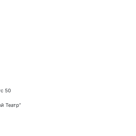
ус 50
й Театр”