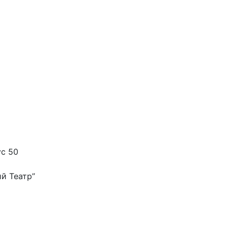
ус 50
й Театр”