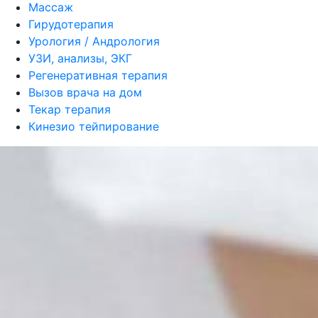
Массаж
Гирудотерапия
Урология / Андрология
УЗИ, анализы, ЭКГ
Регенеративная терапия
Вызов врача на дом
Текар терапия
Кинезио тейпирование