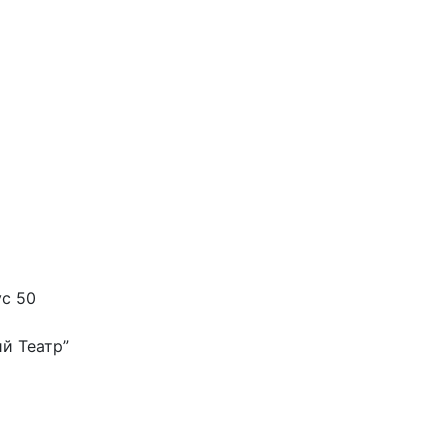
ус 50
й Театр”